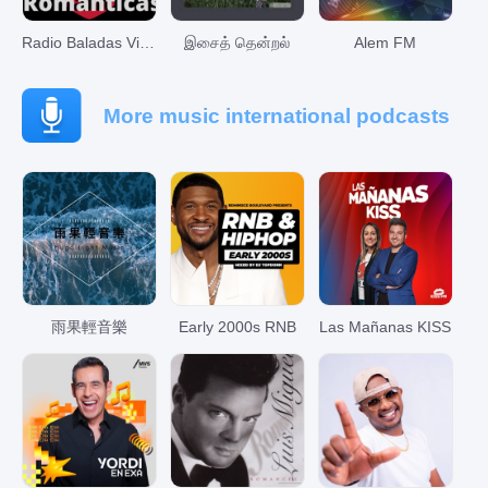
Radio Baladas Viejitas Románticas
இசைத் தென்றல்
Alem FM
More music international podcasts
雨果輕音樂
Early 2000s RNB
Las Mañanas KISS