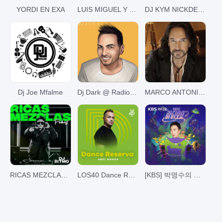
YORDI EN EXA
LUIS MIGUEL Y SUS ROMANCES.... EN NOCHE DE ROMANCE
DJ KYM NICKDEE MIXES
Dj Joe Mfalme
Dj Dark @ Radio Podcast
MARCO ANTONIO SOLIS EN NOCHE DE ROMANCE
RICAS MEZCLAS By DJ RITMO
LOS40 Dance Reserva
[KBS] 박명수의 라디오쇼