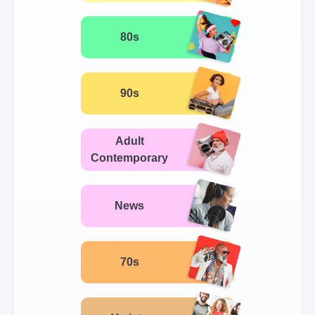
80s
90s
Adult
Contemporary
News
70s