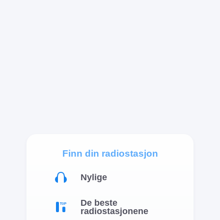
00s
Salsa
Eclectic
Mexican Music
Finn din radiostasjon
Nylige
Blues
De beste
radiostasjonene