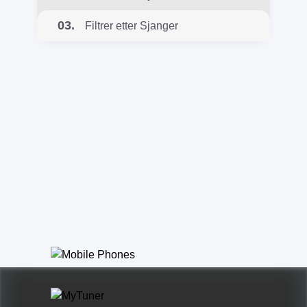
03.
Filtrer etter Sjanger
AAA - Adult
Album Alternative
Merengue
Euro Hits
Classic Country
Regional