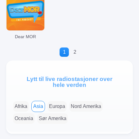
Classical
Jazz
Dear MOR
1
2
International
Lytt til live radiostasjoner over
hele verden
Public
Afrika
Asia
Europa
Nord Amerika
Disco
Oceania
Sør Amerika
Romantic