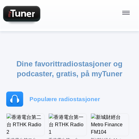
Radiostasjoner
Dine favorittradiostasjoner og
podcaster, gratis, på myTuner
Podcaster
Populære radiostasjoner
Logg på