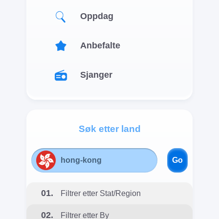
Folk
Oppdag
Anbefalte
Chillout
Sjanger
Soul
Søk etter land
Reggaeton
Go
Reggae
01.
Filtrer etter Stat/Region
Indie
02.
Filtrer etter By