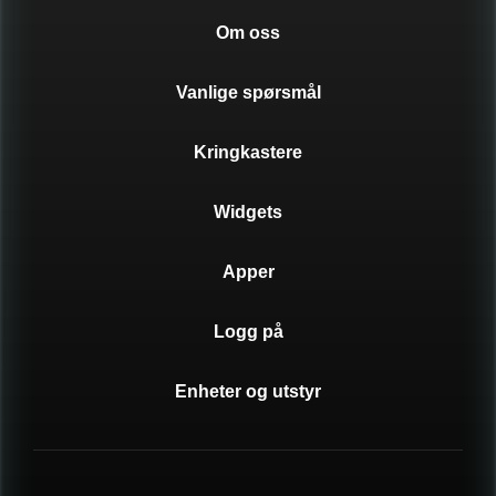
Om oss
Catholic
Vanlige spørsmål
Lounge
Kringkastere
Widgets
J-pop
Apper
Modern Rock
Logg på
Enheter og utstyr
Arabic Music